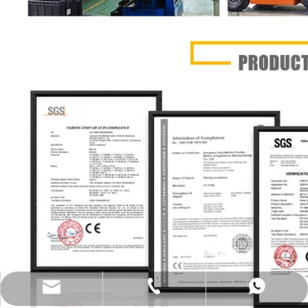
katy@jmhomemaster.com
+86-750-3318790
WhatsApp