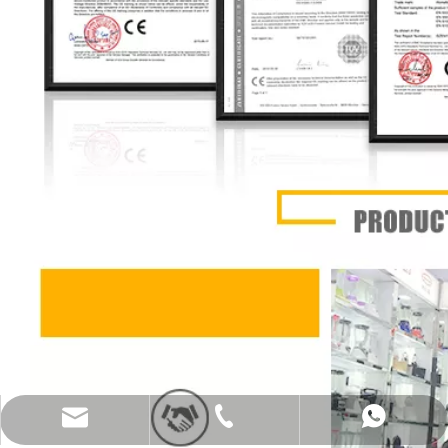
katy@jmhomemaster.com
+86-750-3318790
WhatsApp