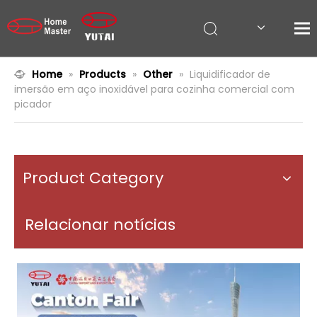
Home
»
Products
»
Other
»
Liquidificador de
imersão em aço inoxidável para cozinha comercial com
picador
Product Category
Relacionar notícias