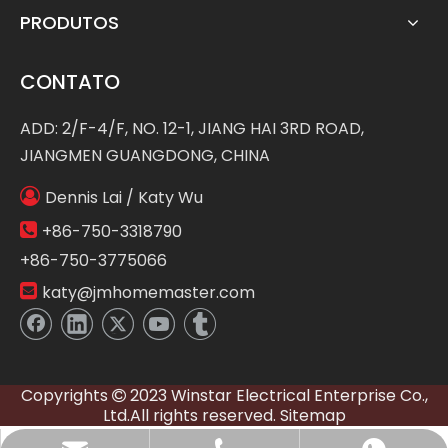
PRODUTOS
CONTATO
ADD: 2/F-4/F, NO. 12-1, JIANG HAI 3RD ROAD,
JIANGMEN GUANGDONG, CHINA

Dennis Lai / Katy Wu

+86-750-3318790
+86-750-3775066

katy@jmhomemaster.com
Copyrights
2023 Winstar Electrical Enterprise Co.,

Ltd.All rights reserved.
Sitemap