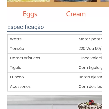
Especificação
Watts
Motor potente 
Tensão
220 Vca 50/60 
Características
Cinco velocida
Tigela
Com tigela gira
Função
Botão ejetar di
Acessórios
Com dois bate