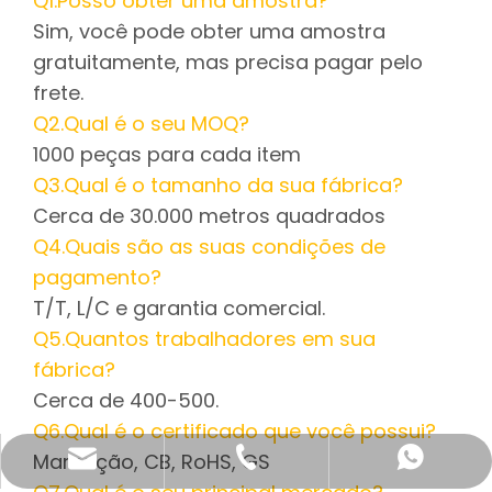
Q1.Posso obter uma amostra?
Sim, você pode obter uma amostra
gratuitamente, mas precisa pagar pelo
frete.
Q2.Qual é o seu MOQ?
1000 peças para cada item
Q3.Qual é o tamanho da sua fábrica?
Cerca de 30.000 metros quadrados
Q4.Quais são as suas condições de
pagamento?
T/T, L/C e garantia comercial.
Q5.Quantos trabalhadores em sua
fábrica?
Cerca de 400-500.
Q6.Qual é o certificado que você possui?
Marcação, CB, RoHS, GS
katy@jmhomemaster.com
+86-750-3318790
WhatsApp