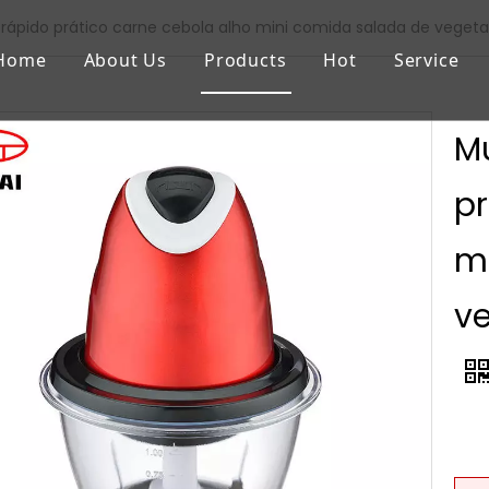
o rápido prático carne cebola alho mini comida salada de vegeta
Home
About Us
Products
Hot
Service
Mu
pr
m
ve