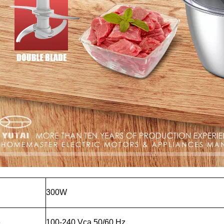
300W
o
100-240 Vca 50/60 Hz