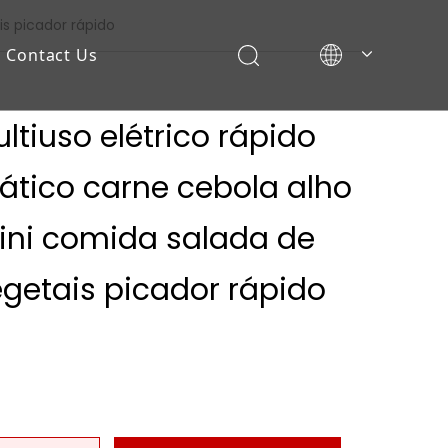
is picador rápido
Contact Us
ltiuso elétrico rápido
ático carne cebola alho
ini comida salada de
getais picador rápido