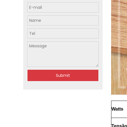
Submit
Watts
Tensã