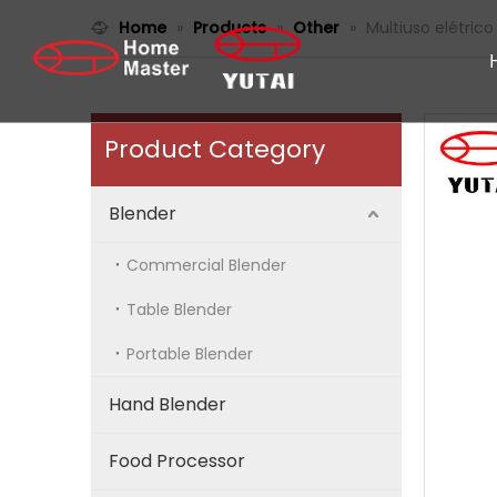
Home
»
Products
»
Other
»
Multiuso elétric
Product Category
Blender
Commercial Blender
Table Blender
Portable Blender
Hand Blender
Food Processor