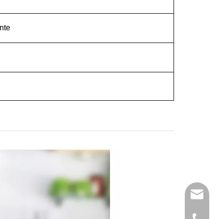
nte
katy@j