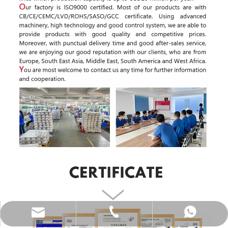
katy@jmhomemaster.com
+86-750-3318790
WhatsApp