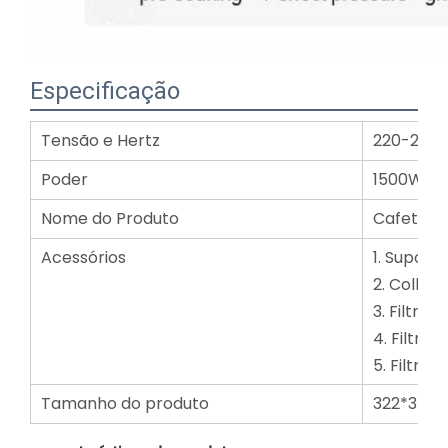
Especificação
Tensão e Hertz
220-240 
Poder
1500W
Nome do Produto
Cafeteira
Acessórios
1. Suport
2. Colhe
3. Filtro 
4. Filtro 
5. Filtro
Tamanho do produto
322*344