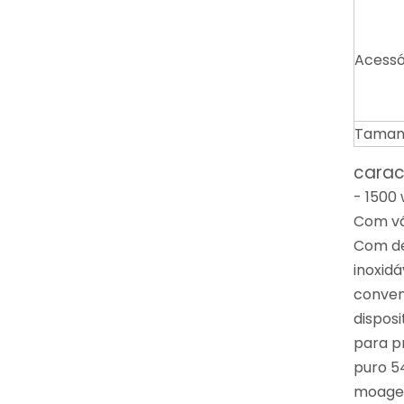
Acessó
Taman
carac
- 1500
Com vá
Com de
inoxidá
conven
dispos
para p
puro 5
moagem