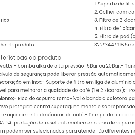
1. Suporte de fil
2. Colher com ca
rios
3. Filtro de 2 xíca
4. Filtro de 1 xíca
5. Filtro de pod 
ho do produto
322*344*318,5m
terísticas do produto
 watts - bomba ulka de alta pressão 15Bar ou 20Bar;- Tan
lvula de segurança pode liberar pressão automaticame
coração em inox;- Suporte de filtro em liga de alumínio
vel para melhorar a qualidade do café (1 e 2 xícaras);- 
iente;- Bico de espuma removível e bandeja coletora par
itivo protegido contra superaquecimento e sobrepressão;
ré-aquecimento de xícaras de café;- Tempo de capacidad
420#, proteção de reset automático em caso de superaqu
 podem ser selecionados para atender às diferentes ne