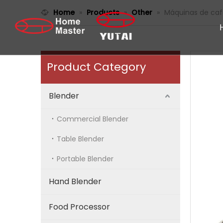
Home
»
Products
»
Other
»
Máquinas de caf
Product Category
Blender
Commercial Blender
Table Blender
Portable Blender
Hand Blender
Food Processor