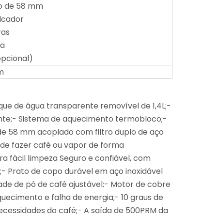
tro de 58 mm
lcador
ras
ra
(opcional)
m
que de água transparente removível de 1,4L;-
nte;- Sistema de aquecimento termobloco;-
 de 58 mm acoplado com filtro duplo de aço
Pode fazer café ou vapor de forma
a fácil limpeza Seguro e confiável, com
- Prato de copo durável em aço inoxidável
e de pó de café ajustável;- Motor de cobre
ecimento e falha de energia;- 10 graus de
cessidades do café;- A saída de 500PRM da