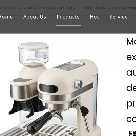
é expresso domésticas, automáticas, máquina de café expresso
Home
About Us
Products
Hot
Service
M
e
a
de
pr
c