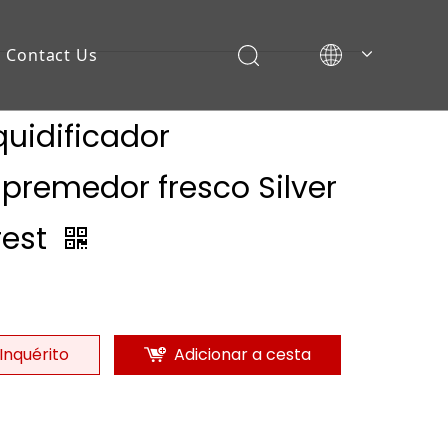
Contact Us
quidificador
premedor fresco Silver
rest
Inquérito
Adicionar a cesta