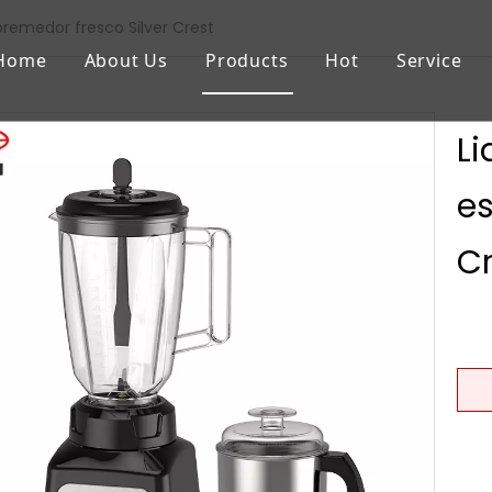
spremedor fresco Silver Crest
Home
About Us
Products
Hot
Service
Li
es
C