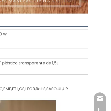
00 W
o
 plástico transparente de 1,5L
,EMF,ETL,GS,LFGB,RoHS,SASO,UL,UR
katy@j