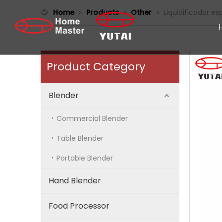
Home
»
Products
»
Other
»
Liquidificador e
Product Category
Blender
Commercial Blender
Table Blender
Portable Blender
Hand Blender
Food Processor