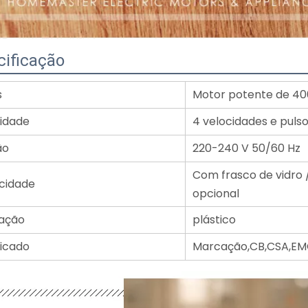
cificação
s
Motor potente de 4
idade
4 velocidades e puls
ão
220-240 V 50/60 Hz
Com frasco de vidro /
cidade
opcional
ação
plástico
ficado
Marcação,CB,CSA,EMC