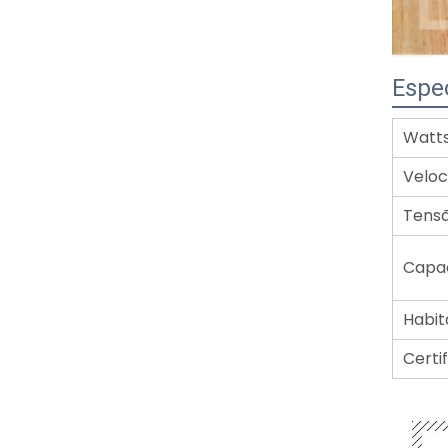
Espe
Watt
Veloc
Tens
Capa
Habit
Certi