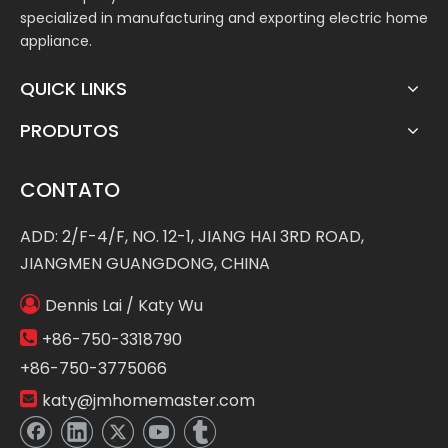
specialized in manufacturing and exporting electric home
appliance.
QUICK LINKS
PRODUTOS
CONTATO
ADD: 2/F-4/F, NO. 12-1, JIANG HAI 3RD ROAD,
JIANGMEN GUANGDONG, CHINA

Dennis Lai / Katy Wu

+86-750-3318790
+86-750-3775066

katy@jmhomemaster.com