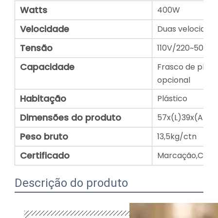
Watts
400W
Velocidade
Duas velocidad
Tensão
110V/220~50/60
Capacidade
Frasco de plásti
opcional
Habitação
Plástico
Dimensões do produto
57x(L)39x(A)4
Peso bruto
13,5kg/ctn
Certificado
Marcação,CB,CS
Descrição do produto