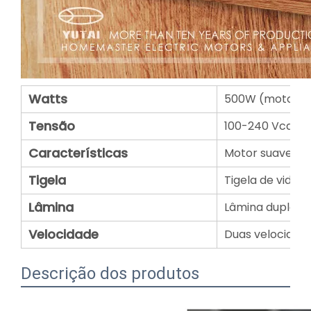
Watts
500W (motor D
Tensão
100-240 Vca 50
Características
Motor suave e 
Tigela
Tigela de vidro 
Lâmina
Lâmina dupla em
Velocidade
Duas velocidad
Descrição dos produtos