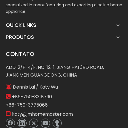
specialized in manufacturing and exporting electric home
appliance.
QUICK LINKS
PRODUTOS
CONTATO
ADD: 2/F-4/F, NO. 12-1, JIANG HAI 3RD ROAD,
JIANGMEN GUANGDONG, CHINA

Dennis Lai / Katy Wu

+86-750-3318790
+86-750-3775066

katy@jmhomemaster.com