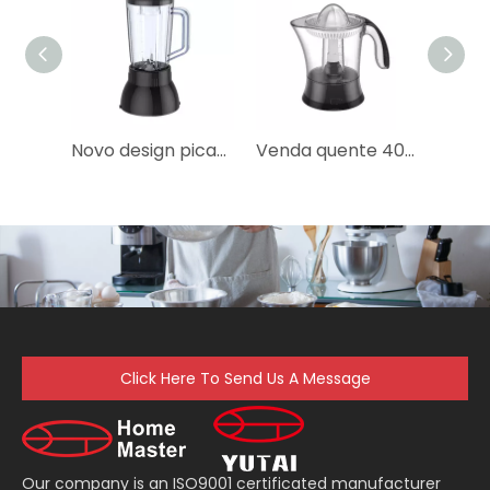
Novo design picador elétrico de alimentos secos de produto comestível para bebê
Venda quente 40w espremedor de plástico elétrico para frutas
Click Here To Send Us A Message
Our company is an ISO9001 certificated manufacturer