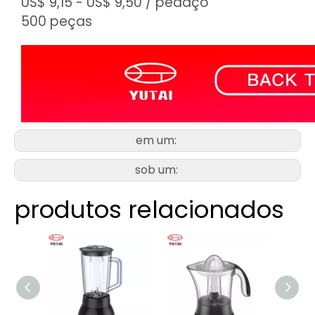
US$ 9,15 - US$ 9,50
/ pedaço
500 peças
em um:
sob um:
produtos relacionados