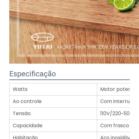
Especificação
Watts
Motor potente 
Ao controle
Com interruptor
Tensão
110V/220~50/60
Capacidade
Com frasco trit
Habitação
Aço inoxidável