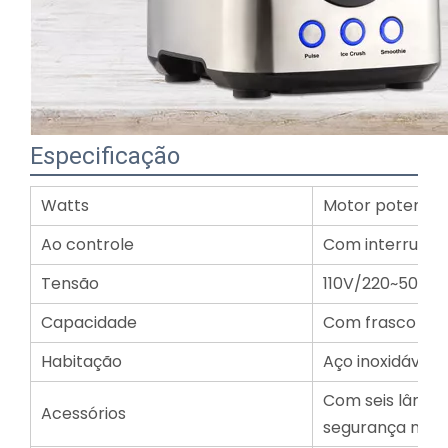
Especificação
Watts
Motor potente 
Ao controle
Com interruptor
Tensão
110V/220~50/60
Capacidade
Com frasco Trit
Habitação
Aço inoxidável
Com seis lâmina
Acessórios
segurança na t