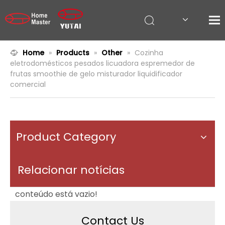
Home
»
Products
»
Other
»
Cozinha
eletrodomésticos pesados ​​licuadora espremedor de
frutas smoothie de gelo misturador liquidificador
comercial
Product Category
Relacionar notícias
conteúdo está vazio!
Contact Us