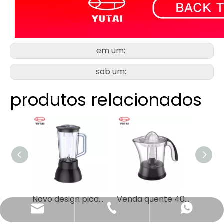
em um:
sob um:
produtos relacionados
Novo design picador elétrico de alimentos secos de produto comestível para bebê
Venda quente 40w espremedor de plástico elétrico para frutas
katy@jmhomemaster.com
+86-750-3318790
WhatsApp