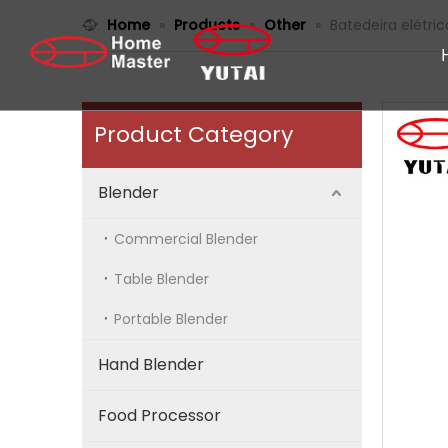
Home
»
Products
»
Other
»
Batedeira elétri
Product Category
Blender
Commercial Blender
Table Blender
Portable Blender
Hand Blender
Food Processor