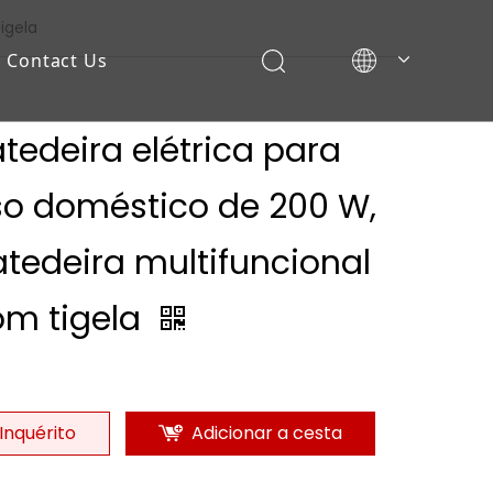
igela
Contact Us
tedeira elétrica para
so doméstico de 200 W,
tedeira multifuncional
om tigela
Inquérito
Adicionar a cesta