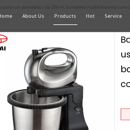
ca para uso doméstico de 200 W, batedeira multifuncional com t
Home
About Us
Products
Hot
Service
Ba
u
ba
c