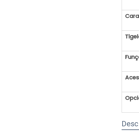
Cara
Tigel
Funç
Aces
Opci
Desc