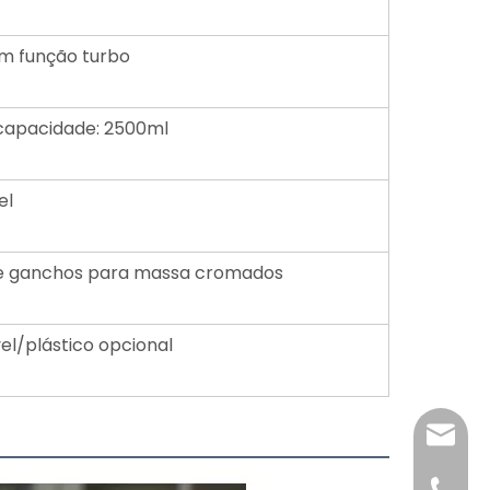
m função turbo
, capacidade: 2500ml
el
e ganchos para massa cromados
vel/plástico opcional
katy@j