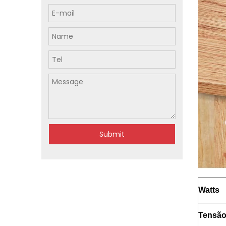
Submit
Watts
Tensã