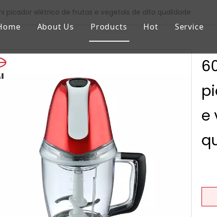
 picador elétrico de frutas e vegetais de alta qualidade
Home
About Us
Products
Hot
Service
6
pi
e 
q