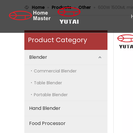
Home
»
Products
»
Other
»
600W 1500ML mini
Product Category
Blender
Commercial Blender
Table Blender
Portable Blender
Hand Blender
Food Processor