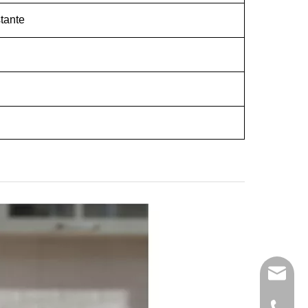
tante
katy@j