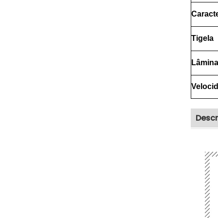
Caracte
Tigela
Lâmin
Veloci
Descr