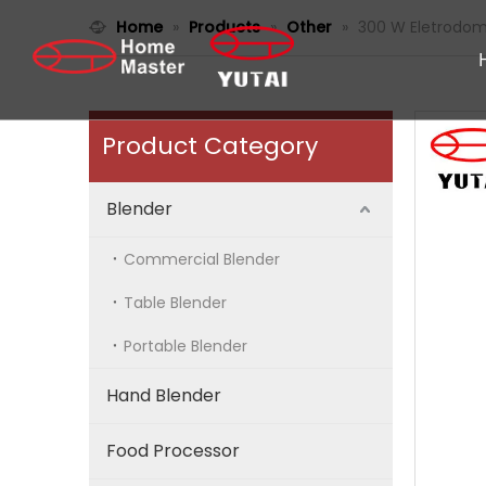
Home
»
Products
»
Other
»
300 W Eletrodomé
Product Category
Blender
Commercial Blender
Table Blender
Portable Blender
Hand Blender
Food Processor