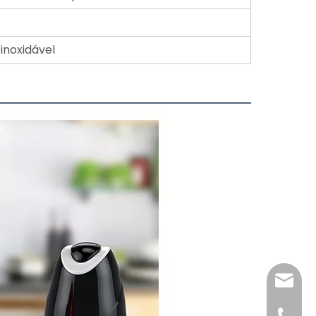
inoxidável
katy@j