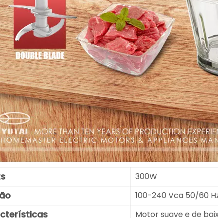
s
300W
ão
100-240 Vca 50/60 H
cterísticas
Motor suave e de bai