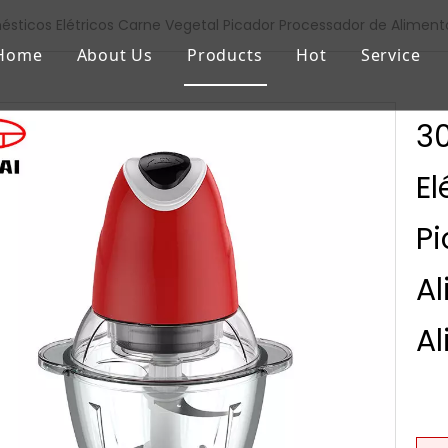
sticos Elétricos Carne Vegetal Picador Processador de Aliment
Home
About Us
Products
Hot
Service
3
El
Pi
Al
A