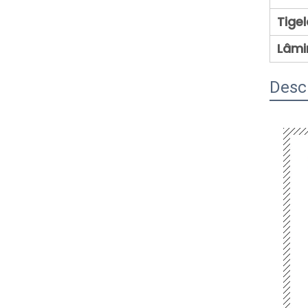
Tigel
Lâmi
Desc