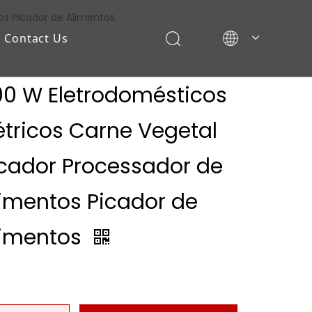
os Picador de Alimentos
Contact Us
00 W Eletrodomésticos
étricos Carne Vegetal
cador Processador de
imentos Picador de
limentos