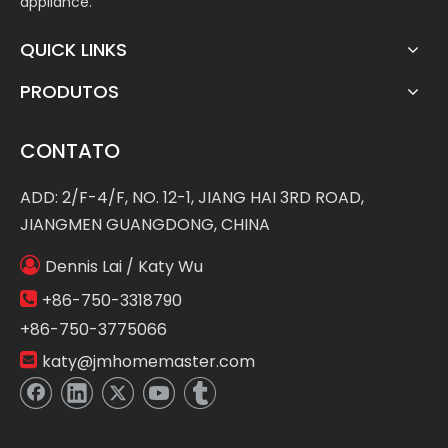
appliance.
QUICK LINKS
PRODUTOS
CONTATO
ADD: 2/F-4/F, NO. 12-1, JIANG HAI 3RD ROAD,
JIANGMEN GUANGDONG, CHINA

Dennis Lai / Katy Wu

+86-750-3318790
+86-750-3775066

katy@jmhomemaster.com