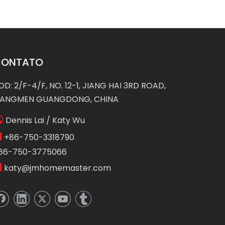
CONTATO
DD: 2/F-4/F, NO. 12-1, JIANG HAI 3RD ROAD,
IANGMEN GUANGDONG, CHINA

Dennis Lai / Katy Wu

+86-750-3318790
86-750-3775066

katy@jmhomemaster.com