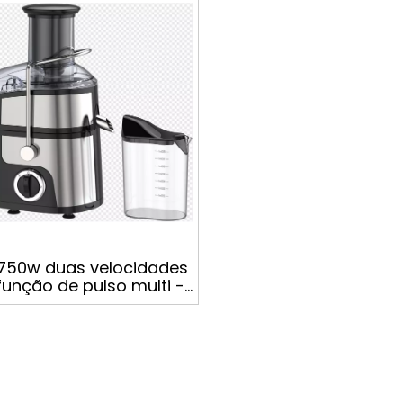
 FUNÇÃO MULTI FUNÇÃO
aço inoxidável 70
essador de alimentos
750w duas velocidades
unção de pulso multi -
nção Processador de
entos Big Power Juicer