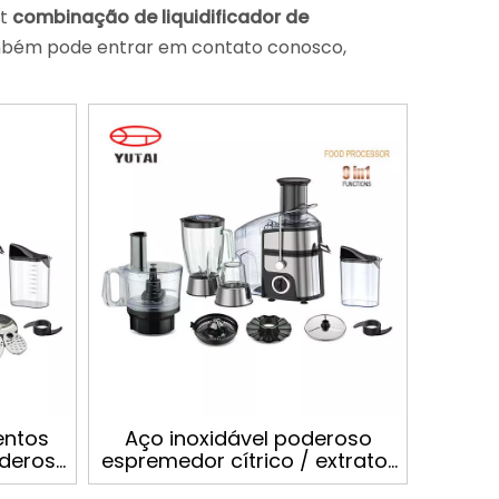
nt
combinação de liquidificador de
ambém pode entrar em contato conosco,
entos
Aço inoxidável poderoso
oderoso
espremedor cítrico / extrator
edor de
de suco