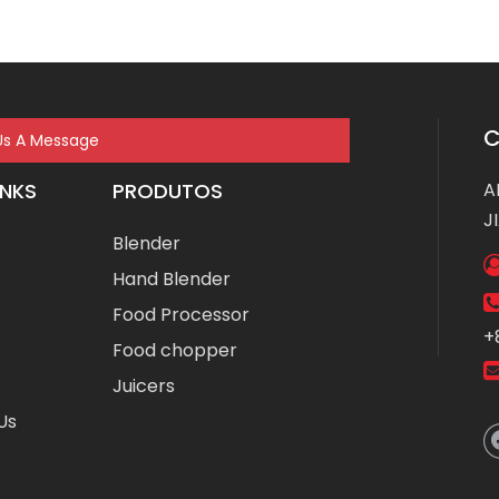
Us A Message
INKS
PRODUTOS
A
J
Blender
Hand Blender
Food Processor
+
Food chopper
Juicers
Us