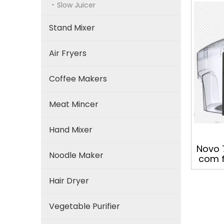
PULSO
Slow Juicer
Proc
Stand Mixer
Air Fryers
Coffee Makers
Meat Mincer
Hand Mixer
Novo 
Noodle Maker
com f
fu
alim
Hair Dryer
Vegetable Purifier