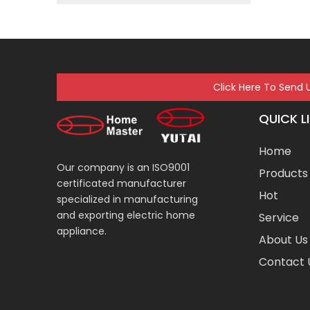
Click Here To Send 
QUICK L
Home
Our company is an ISO9001
Products
certificated manufacturer
Hot
specialized in manufacturing
and exporting electric home
Service
appliance.
About Us
Contact 