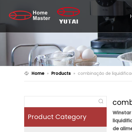
Home
»
Products
»
combinação de liquidific
combi
Winstar 
Product Category
liquidi
de alim