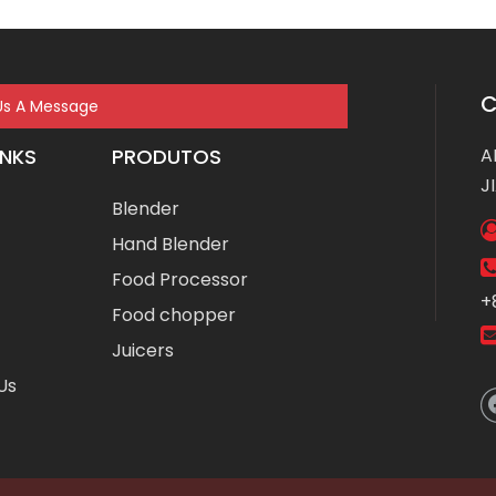
Us A Message
INKS
PRODUTOS
A
J
Blender
Hand Blender
Food Processor
+
Food chopper
Juicers
Us