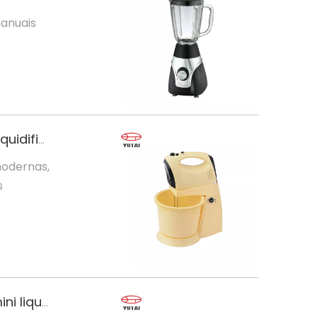
manuais
Revelando a magia dos liquidificadores comerciais, mini liquidificadores e liquidificadores manuais
modernas,
s
Desvendando o mundo dos liquidificadores comerciais, mini liquidificadores e liquidificadores manuais KitchenAid