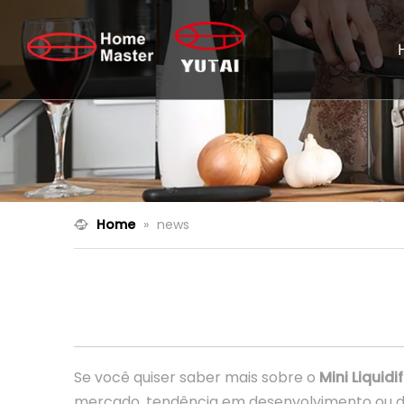
Home
»
news
Se você quiser saber mais sobre o
Mini Liquidi
mercado, tendência em desenvolvimento ou di