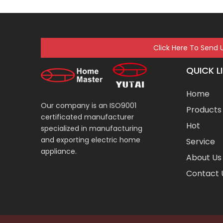
Click Here To Send 
QUICK L
Home
Our company is an ISO9001
Products
certificated manufacturer
Hot
specialized in manufacturing
and exporting electric home
Service
appliance.
About Us
Contact 