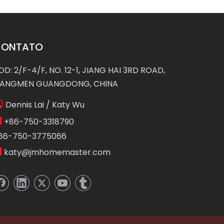
CONTATO
DD: 2/F-4/F, NO. 12-1, JIANG HAI 3RD ROAD,
IANGMEN GUANGDONG, CHINA

Dennis Lai / Katy Wu

+86-750-3318790
86-750-3775066

katy@jmhomemaster.com