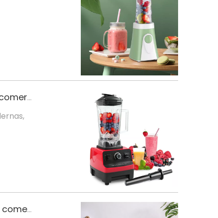
Explorando a versatilidade e o poder dos liquidificadores comerciais e mini
ernas,
Revolucione suas criações culinárias com liquidificadores comerciais e soluções de mini liquidificadores