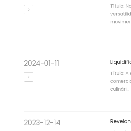
Título: N
versatil
moviment
2024-01-11
Título: A
comercial
culinári...
2023-12-14