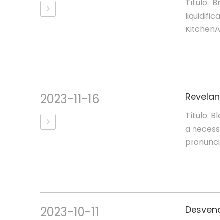
Título: '
liquidifi
KitchenAi
2023-11-16
Título: 
a necess
pronunci
2023-10-11