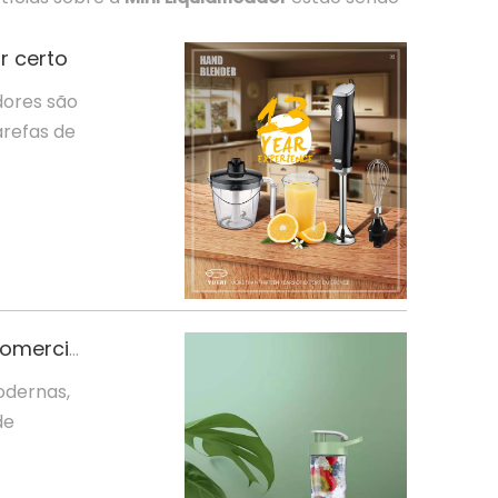
r certo
adores são
arefas de
Explorando a versatilidade dos liquidificadores manuais comerciais, mini e KitchenAid
odernas,
de