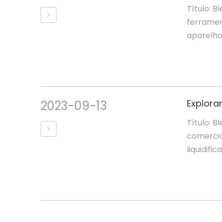
Título: B
ferramen
aparelho
Explora
2023-09-13
Título: B
comerciai
liquidifica