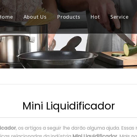
Home
About Us
Products
Hot
Service
Mini Liquidificador
ficador
, os artigos a seguir lhe darão alguma ajuda. Essas
cas relacionadas da indústria
Mini Liquidificador
. Mais n